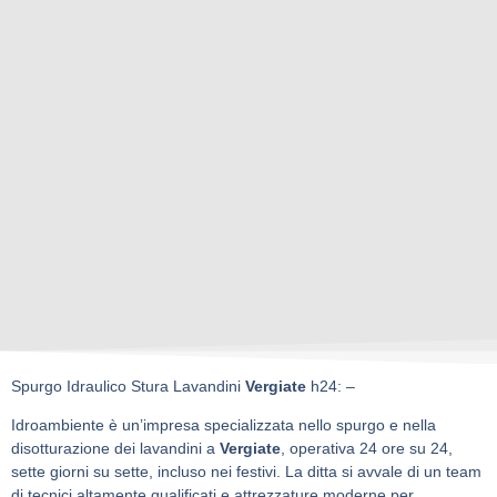
Spurgo Idraulico Stura Lavandini
Vergiate
h24: –
Idroambiente è un’impresa specializzata nello spurgo e nella
disotturazione dei lavandini a
Vergiate
, operativa 24 ore su 24,
sette giorni su sette, incluso nei festivi. La ditta si avvale di un team
di tecnici altamente qualificati e attrezzature moderne per