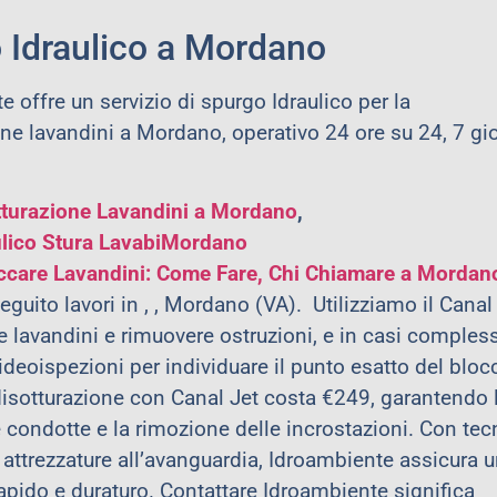
 Idraulico a Mordano
 offre un servizio di spurgo Idraulico per la
one lavandini a Mordano, operativo 24 ore su 24, 7 gio
tturazione Lavandini a Mordano
,
ulico Stura LavabiMordano
ccare Lavandini: Come Fare, Chi Chiamare a
Mordan
uito lavori in , , Mordano (VA). Utilizziamo il Canal
e lavandini e rimuovere ostruzioni, e in casi compless
eoispezioni per individuare il punto esatto del blocc
 disotturazione con Canal Jet costa €249, garantendo 
e condotte e la rimozione delle incrostazioni. Con tec
e attrezzature all’avanguardia, Idroambiente assicura 
rapido e duraturo. Contattare Idroambiente significa