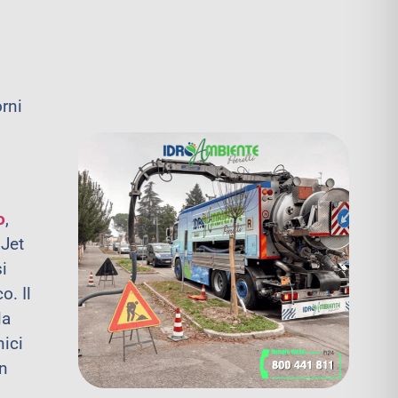
rni
o
,
 Jet
i
o. Il
la
nici
un