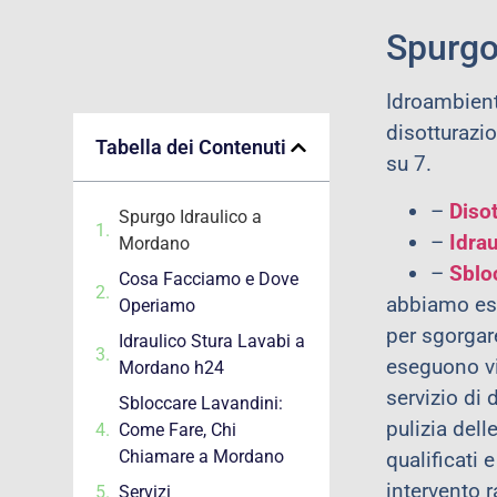
Spurgo
Idroambiente
disotturazi
Tabella dei Contenuti
su 7.
–
Diso
Spurgo Idraulico a
–
Idra
Mordano
–
Sblo
Cosa Facciamo e Dove
abbiamo eseg
Operiamo
per sgorgar
Idraulico Stura Lavabi a
eseguono vid
Mordano h24
servizio di
Sbloccare Lavandini:
pulizia dell
Come Fare, Chi
Chiamare a Mordano
qualificati 
intervento 
Servizi