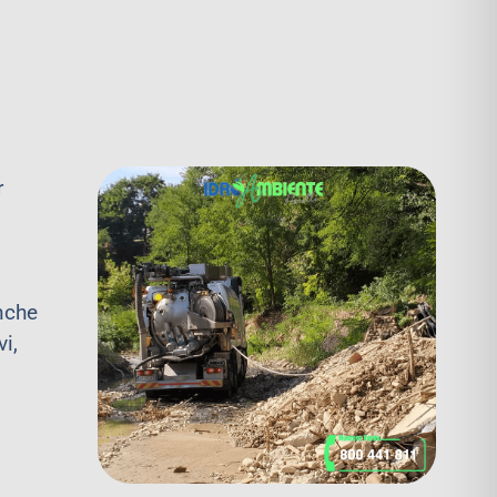
r
anche
vi,