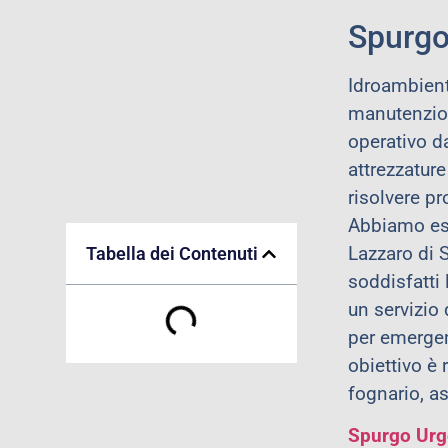
Spurgo
Idroambient
manutenzion
operativo da
attrezzature
risolvere pr
Abbiamo eseg
Lazzaro di 
Tabella dei Contenuti
soddisfatti
un servizio 
per emergen
obiettivo è 
fognario, a
Spurgo Urg