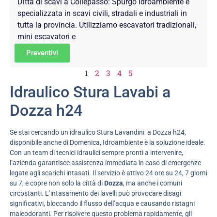
Ditta di scavi a Collepasso: Spurgo Idroambiente è
specializzata in scavi civili, stradali e industriali in
tutta la provincia. Utilizziamo escavatori tradizionali,
mini escavatori e
Preventivi
1
2
3
4
5
Idraulico Stura Lavabi a
Dozza h24
Se stai cercando un idraulico Stura Lavandini a Dozza h24,
disponibile anche di Domenica, Idroambiente è la soluzione ideale.
Con un team di tecnici idraulici sempre pronti a intervenire,
l’azienda garantisce assistenza immediata in caso di emergenze
legate agli scarichi intasati. Il servizio è attivo 24 ore su 24, 7 giorni
su 7, e copre non solo la città di
Dozza
, ma anche i comuni
circostanti. L’intasamento dei lavelli può provocare disagi
significativi, bloccando il flusso dell’acqua e causando ristagni
maleodoranti. Per risolvere questo problema rapidamente, gli