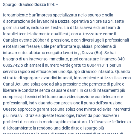
Spurgo Idraulico
Dozza
h24: –
Idroambiente è un’impresa specializzata nello spurgo e nella
disotturazione dei lavandini a
Dozza
, operativa 24 ore su 24, sette
giorni su sette, incluso nei festivi. La ditta si avvale di un team di
Idraulici tecnici altamente qualificati, con attrezzature come il
Canaljet avente 200bar di pressione, e con diversi ugelli professionali
e rotanti per fresare, utile per affrontare qualsiasi problema di
intasamento. abbiamo eseguito lavori in , , Dozza (Bo). Se hai
bisogno di un intervento immediato, puoi contattare il numero 340
6002742 o chiamare il numero verde gratuito 800441811 per un
servizio rapido ed efficace per uno Spurgo idraulico intasato. Quando
si tratta di sgorgare lavandini intasati, Idroambiente utilizza il sistema
Canal Jet, una soluzione ad alta pressione che permette di pulire e
liberare le condotte senza causare danni. In casi di intasamenti più
complessi, i tecnici effettuano una videoispezione con telecamere
professionali, individuando con precisione il punto dell’ostruzione.
Questo approccio garantisce una soluzione mirata ed evita interventi
più invasivi. Grazie a queste tecnologie, l’azienda può risolvere i
problemi di scarico in modo rapido e duraturo. L’efficacia e l’efficienza
di Idroambiente la rendono una delle ditte di spurgo più