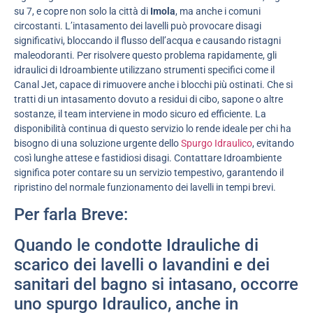
su 7, e copre non solo la città di
Imola
, ma anche i comuni
circostanti. L’intasamento dei lavelli può provocare disagi
significativi, bloccando il flusso dell’acqua e causando ristagni
maleodoranti. Per risolvere questo problema rapidamente, gli
idraulici di Idroambiente utilizzano strumenti specifici come il
Canal Jet, capace di rimuovere anche i blocchi più ostinati. Che si
tratti di un intasamento dovuto a residui di cibo, sapone o altre
sostanze, il team interviene in modo sicuro ed efficiente. La
disponibilità continua di questo servizio lo rende ideale per chi ha
bisogno di una soluzione urgente dello
Spurgo Idraulico
, evitando
così lunghe attese e fastidiosi disagi. Contattare Idroambiente
significa poter contare su un servizio tempestivo, garantendo il
ripristino del normale funzionamento dei lavelli in tempi brevi.
Per farla Breve:
Quando le condotte Idrauliche di
scarico dei lavelli o lavandini e dei
sanitari del bagno si intasano, occorre
uno spurgo Idraulico, anche in