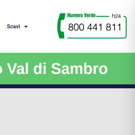
Scavi
o Val di Sambro