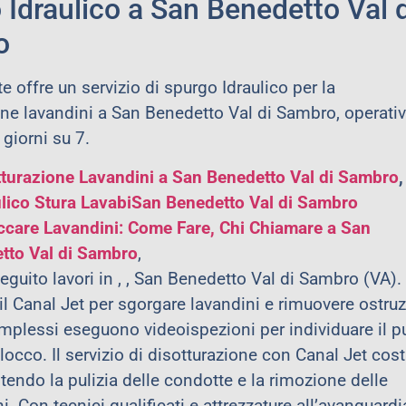
 Idraulico a San Benedetto Val d
o
 offre un servizio di spurgo Idraulico per la
one lavandini a San Benedetto Val di Sambro, operati
 giorni su 7.
tturazione Lavandini a San Benedetto Val di Sambro
ulico Stura LavabiSan Benedetto Val di Sambro
ccare Lavandini: Come Fare, Chi Chiamare a
San
tto Val di Sambro
,
guito lavori in , , San Benedetto Val di Sambro (VA).
il Canal Jet per sgorgare lavandini e rimuovere ostruz
omplessi eseguono videoispezioni per individuare il p
locco. Il servizio di disotturazione con Canal Jet cos
tendo la pulizia delle condotte e la rimozione delle
i. Con tecnici qualificati e attrezzature all’avanguardi