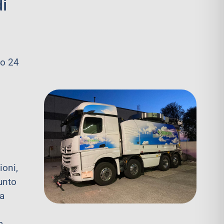
i
vo 24
,
ioni,
unto
ta
a,