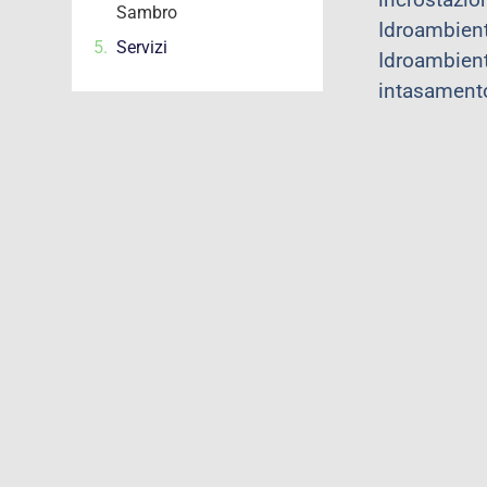
Sambro
Idroambient
Servizi
Idroambient
intasamento