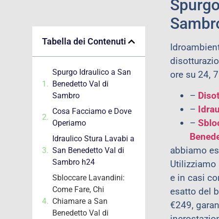
Spurgo
Sambr
Tabella dei Contenuti
Idroambiente
disotturazi
Spurgo Idraulico a San
ore su 24, 7
Benedetto Val di
–
Diso
Sambro
–
Idra
Cosa Facciamo e Dove
–
Sblo
Operiamo
Benede
Idraulico Stura Lavabi a
abbiamo ese
San Benedetto Val di
Sambro h24
Utilizziamo 
e in casi c
Sbloccare Lavandini:
Come Fare, Chi
esatto del b
Chiamare a San
€249, garan
Benedetto Val di
incrostazion