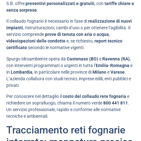
S.B. offre
preventivi personalizzati e gratuiti
, con
tariffe chiare e
senza sorprese
.
Il collaudo fognario è necessario in fase di
realizzazione di nuovi
impianti
, ristrutturazioni, cambi d’uso o per ottenere l’agibilità. Il
servizio comprende
prove di tenuta con aria o acqua
,
videoispezioni delle condotte
e, se richiesto,
report tecnico
certificato
secondo le normative vigenti.
Spurgo Idroambiente opera da
Castenaso (BO)
e
Ravenna (RA)
,
con interventi programmati o urgenti in tutta l’
Emilia-Romagna
e
in
Lombardia
, in particolare nelle province di
Milano
e
Varese
.
L’azienda collabora con studi tecnici, imprese edili, enti pubblici e
privati.
Per conoscere nel dettaglio il
costo del collaudo rete fognaria
e
richiedere un sopralluogo, chiama il numero verde
800 441 811
.
Un servizio professionale, rapido e conforme alle normative
tecniche e ambientali.
Tracciamento reti fognarie