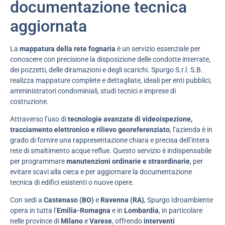
documentazione tecnica
aggiornata
La
mappatura della rete fognaria
è un servizio essenziale per
conoscere con precisione la disposizione delle condotte interrate,
dei pozzetti, delle diramazioni e degli scarichi. Spurgo S.r.l. S.B.
realizza mappature complete e dettagliate, ideali per enti pubblici,
amministratori condominiali, studi tecnici e imprese di
costruzione.
Attraverso l’uso di
tecnologie avanzate di videoispezione,
tracciamento elettronico e rilievo georeferenziato
, l’azienda è in
grado di fornire una rappresentazione chiara e precisa dell’intera
rete di smaltimento acque reflue. Questo servizio è indispensabile
per programmare
manutenzioni ordinarie e straordinarie
, per
evitare scavi alla cieca e per aggiornare la documentazione
tecnica di edifici esistenti o nuove opere.
Con sedi a
Castenaso (BO)
e
Ravenna (RA)
, Spurgo Idroambiente
opera in tutta l’
Emilia-Romagna
e in
Lombardia
, in particolare
nelle province di
Milano
e
Varese
, offrendo
interventi