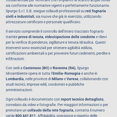
fondamentale per verificare che l’impianto di scarico acque reflue
sia conforme alle normative vigenti e perfettamente funzionante.
Spurgo S.r.l. S.B. esegue collaudi professionali su
reti fognarie
civili e industriali
, sia nuove che già in esercizio, utilizzando
attrezzature certificate e personale qualificato.
Il servizio comprende il controllo dell’intero tracciato fognario
tramite
prove di tenuta
,
videoispezione delle condotte
e rilievi
per la verifica di pendenze, sigillature e tenuta idraulica. Questi
interventi sono essenziali per ottenere agibilità edilizia,
certificazioni ambientali o per prevenire futuri cedimenti, perdite e
infiltrazioni.
Con sedi a
Castenaso (BO)
e
Ravenna (RA)
, Spurgo
Idroambiente opera in tutta l’
Emilia-Romagna
e anche in
Lombardia
, nelle province di
Milano
e
Varese
, collaborando con
studi tecnici, imprese edili, condomini e pubbliche
amministrazioni.
Ogni collaudo è documentato con
report tecnico dettagliato
,
corredato da video e fotografie. Per maggiori informazioni o per
prenotare un
collaudo della rete fognaria
, contatta il numero
verde
800 441 811
. Affidabilità, precisione e rispetto delle