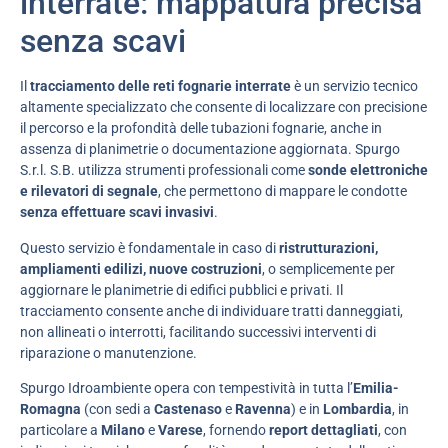
interrate: mappatura precisa
senza scavi
Il
tracciamento delle reti fognarie interrate
è un servizio tecnico
altamente specializzato che consente di localizzare con precisione
il percorso e la profondità delle tubazioni fognarie, anche in
assenza di planimetrie o documentazione aggiornata. Spurgo
S.r.l. S.B. utilizza strumenti professionali come
sonde elettroniche
e rilevatori di segnale
, che permettono di mappare le condotte
senza effettuare scavi invasivi
.
Questo servizio è fondamentale in caso di
ristrutturazioni,
ampliamenti edilizi, nuove costruzioni
, o semplicemente per
aggiornare le planimetrie di edifici pubblici e privati. Il
tracciamento consente anche di individuare tratti danneggiati,
non allineati o interrotti, facilitando successivi interventi di
riparazione o manutenzione.
Spurgo Idroambiente opera con tempestività in tutta l’
Emilia-
Romagna
(con sedi a
Castenaso
e
Ravenna
) e in
Lombardia
, in
particolare a
Milano
e
Varese
, fornendo
report dettagliati
, con