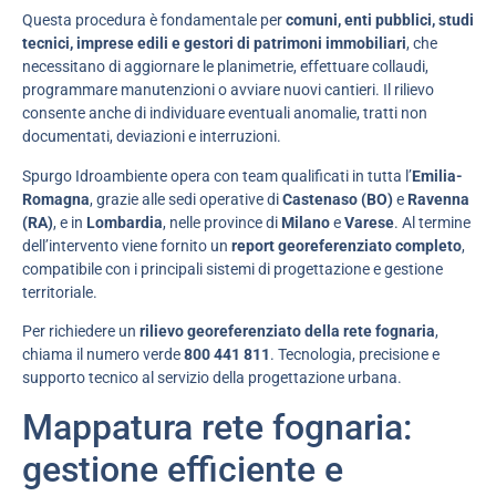
Questa procedura è fondamentale per
comuni, enti pubblici, studi
tecnici, imprese edili e gestori di patrimoni immobiliari
, che
necessitano di aggiornare le planimetrie, effettuare collaudi,
programmare manutenzioni o avviare nuovi cantieri. Il rilievo
consente anche di individuare eventuali anomalie, tratti non
documentati, deviazioni e interruzioni.
Spurgo Idroambiente opera con team qualificati in tutta l’
Emilia-
Romagna
, grazie alle sedi operative di
Castenaso (BO)
e
Ravenna
(RA)
, e in
Lombardia
, nelle province di
Milano
e
Varese
. Al termine
dell’intervento viene fornito un
report georeferenziato completo
,
compatibile con i principali sistemi di progettazione e gestione
territoriale.
Per richiedere un
rilievo georeferenziato della rete fognaria
,
chiama il numero verde
800 441 811
. Tecnologia, precisione e
supporto tecnico al servizio della progettazione urbana.
Mappatura rete fognaria:
gestione efficiente e