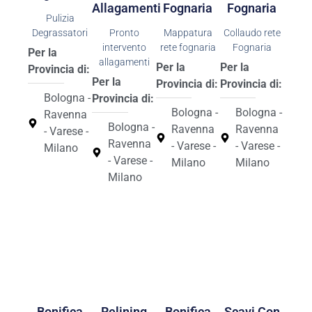
Allagamenti
Fognaria
Fognaria
Pulizia
Degrassatori
Pronto
Mappatura
Collaudo rete
intervento
rete fognaria
Fognaria
Per la
allagamenti
Per la
Per la
Provincia di:
Per la
Provincia di:
Provincia di:
Bologna -
Provincia di:
Bologna -
Bologna -
Ravenna
Bologna -
Ravenna
Ravenna
- Varese -
Ravenna
- Varese -
- Varese -
Milano
- Varese -
Milano
Milano
Milano
Bonifica
Relining
Bonifica
Scavi Con