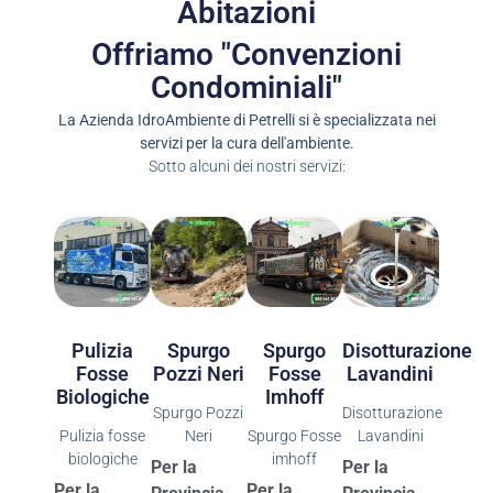
Abitazioni
Offriamo "Convenzioni
Condominiali"
La Azienda IdroAmbiente di Petrelli si è specializzata nei
servizi per la cura dell'ambiente.
Sotto alcuni dei nostri servizi:
Spurgo
Spurgo
Pulizia
Disotturazione
Pozzi Neri
Fosse
Fosse
Lavandini
Imhoff
Biologiche
Spurgo Pozzi
Disotturazione
Neri
Spurgo Fosse
Pulizia fosse
Lavandini
imhoff
biologiche
Per la
Per la
Per la
Per la