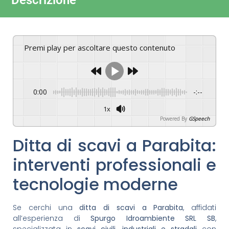
Descrizione
Premi play per ascoltare questo contenuto
0:00
-:--
1x
Powered By
GSpeech
Ditta di scavi a Parabita:
interventi professionali e
tecnologie moderne
Se cerchi una
ditta di scavi a Parabita
, affidati
all’esperienza di
Spurgo Idroambiente SRL SB
,