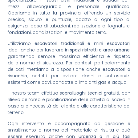
specializzata in
scavi civili, industriali e stradali
con
mezzi all’avanguardia e personale qualificato.
Operiamo in tutta la provincia, offrendo un servizio
preciso, sicuro e puntuale, adatto a ogni tipo di
esigenza: posa di tubazioni, realizzazione di fognature,
fondazioni, canalizzazioni e movimento terra.
Utilizziamo
escavatori tradizionali e mini escavatori
,
ideali anche per lavorare in
spazi ristretti o aree urbane
,
garantendo sempre massima efficienza e rispetto
delle norme di sicurezza. Per contesti particolarmente
delicati, mettiamo a disposizione anche
escavatori a
risucchio
, perfetti per evitare danni a sottoservizi
esistenti come cavi, condotte o impianti gas e acqua.
Il nostro team effettua
sopralluoghi tecnici gratuiti
, con
rilievo dell’area e pianificazione delle attività di scavo in
base alle necessità del cliente e alle caratteristiche del
terreno.
Ogni intervento è accompagnato da gestione e
smaltimento a norma del materiale di risulta e può
essere eseguito anche con
urgenza o in più fasi