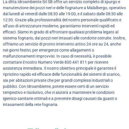
La ditta Idroambiente Srl SB offre un servizio completo di spurgo e
manutenzione dei pozzi neri e delle fognature a Malalbergo, operativo
dal lunedì al venerdì dalle 08:30 alle 19:00, e il sabato dalle 08:30 alle
12:30. Grazie alla professionalità del nostro personale qualificato e
all’uso di attrezzature moderne, garantiamo interventi rapidi ed
efficaci. Siamo in grado di affrontare qualsiasi problema legato al
sistema fognario, dai pozzi neri intasati alle condotte ostruite. Inoltre,
offriamo un servizio di pronto intervento attivo 24 ore su 24, anche
nei giorni festivi, per emergenze come allagamenti o
malfunzionamenti improvvisi. In caso di necessità, è possibile
contattare il nostro Numero Verde 800 441 811 per ricevere
assistenza immediata. Il nostro obiettivo principale è garantire il
ripristino rapido ed efficace delle funzionalità dei sistemi di scarico,
sia per abitazioni private che per grandi complessi industriali o
pubblici. Con Idroambiente, potete essere certi di un servizio
tempestivo e risolutivo, che vi aiuterà a mantenere le condizioni
igienico-sanitarie ottimali e a prevenire disagi causati da guasti o
intasamenti della rete fognaria.