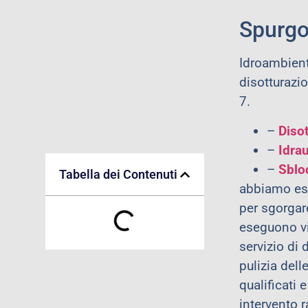
Spurgo
Idroambiente
disotturazio
7.
–
Diso
–
Idra
–
Sblo
Tabella dei Contenuti
abbiamo eseg
per sgorgar
eseguono vid
servizio di
pulizia dell
qualificati 
intervento 