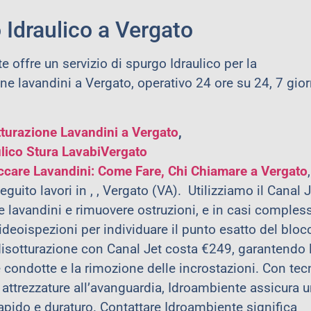
 Idraulico a Vergato
 offre un servizio di spurgo Idraulico per la
ne lavandini a Vergato, operativo 24 ore su 24, 7 gior
tturazione Lavandini a Vergato
,
ulico Stura LavabiVergato
ccare Lavandini: Come Fare, Chi Chiamare a
Vergato
,
uito lavori in , , Vergato (VA). Utilizziamo il Canal J
e lavandini e rimuovere ostruzioni, e in casi compless
eoispezioni per individuare il punto esatto del blocc
 disotturazione con Canal Jet costa €249, garantendo 
e condotte e la rimozione delle incrostazioni. Con tec
e attrezzature all’avanguardia, Idroambiente assicura 
rapido e duraturo. Contattare Idroambiente significa