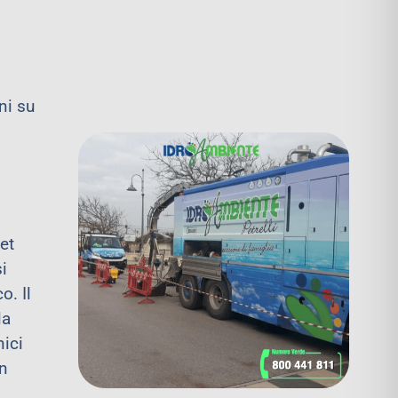
ni su
et
i
o. Il
la
nici
un