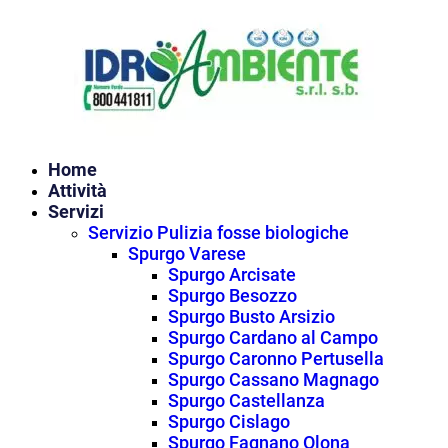
Vai
al
contenuto
Home
Attività
Servizi
Servizio Pulizia fosse biologiche
Spurgo Varese
Spurgo Arcisate
Spurgo Besozzo
Spurgo Busto Arsizio
Spurgo Cardano al Campo
Spurgo Caronno Pertusella
Spurgo Cassano Magnago
Spurgo Castellanza
Spurgo Cislago
Spurgo Fagnano Olona