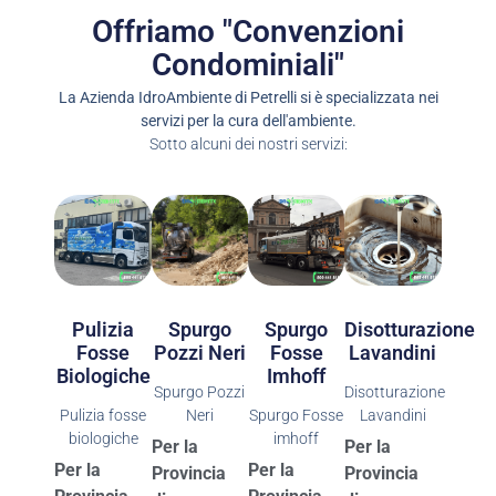
Offriamo "Convenzioni
Condominiali"
La Azienda IdroAmbiente di Petrelli si è specializzata nei
servizi per la cura dell'ambiente.
Sotto alcuni dei nostri servizi:
Spurgo
Spurgo
Pulizia
Disotturazione
Pozzi Neri
Fosse
Fosse
Lavandini
Imhoff
Biologiche
Spurgo Pozzi
Disotturazione
Neri
Spurgo Fosse
Pulizia fosse
Lavandini
imhoff
biologiche
Per la
Per la
Per la
Per la
Provincia
Provincia