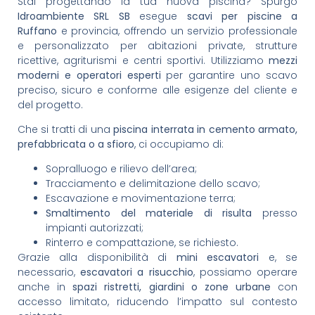
Stai progettando la tua nuova piscina? Spurgo
Idroambiente SRL SB
esegue
scavi per piscine a
Ruffano
e provincia, offrendo un servizio professionale
e personalizzato per abitazioni private, strutture
ricettive, agriturismi e centri sportivi. Utilizziamo
mezzi
moderni e operatori esperti
per garantire uno scavo
preciso, sicuro e conforme alle esigenze del cliente e
del progetto.
Che si tratti di una
piscina interrata in cemento armato,
prefabbricata o a sfioro
, ci occupiamo di:
Sopralluogo e rilievo dell’area;
Tracciamento e delimitazione dello scavo;
Escavazione e movimentazione terra;
Smaltimento del materiale di risulta
presso
impianti autorizzati;
Rinterro e compattazione, se richiesto.
Grazie alla disponibilità di
mini escavatori
e, se
necessario,
escavatori a risucchio
, possiamo operare
anche in
spazi ristretti, giardini o zone urbane
con
accesso limitato, riducendo l’impatto sul contesto