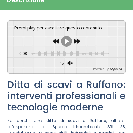
Descrizione
Premi play per ascoltare questo contenuto
0:00
-:--
1x
Powered By
GSpeech
Ditta di scavi a Ruffano:
interventi professionali e
tecnologie moderne
Se cerchi una
ditta di scavi a Ruffano
, affidati
all’esperienza di
Spurgo Idroambiente SRL SB
,