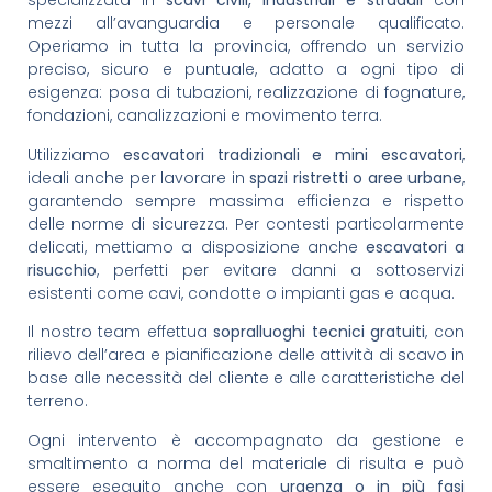
specializzata in
scavi civili, industriali e stradali
con
mezzi all’avanguardia e personale qualificato.
Operiamo in tutta la provincia, offrendo un servizio
preciso, sicuro e puntuale, adatto a ogni tipo di
esigenza: posa di tubazioni, realizzazione di fognature,
fondazioni, canalizzazioni e movimento terra.
Utilizziamo
escavatori tradizionali e mini escavatori
,
ideali anche per lavorare in
spazi ristretti o aree urbane
,
garantendo sempre massima efficienza e rispetto
delle norme di sicurezza. Per contesti particolarmente
delicati, mettiamo a disposizione anche
escavatori a
risucchio
, perfetti per evitare danni a sottoservizi
esistenti come cavi, condotte o impianti gas e acqua.
Il nostro team effettua
sopralluoghi tecnici gratuiti
, con
rilievo dell’area e pianificazione delle attività di scavo in
base alle necessità del cliente e alle caratteristiche del
terreno.
Ogni intervento è accompagnato da gestione e
smaltimento a norma del materiale di risulta e può
essere eseguito anche con
urgenza o in più fasi