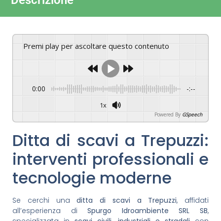
Descrizione
Premi play per ascoltare questo contenuto
0:00
-:--
1x
Powered By
GSpeech
Ditta di scavi a Trepuzzi:
interventi professionali e
tecnologie moderne
Se cerchi una
ditta di scavi a Trepuzzi
, affidati
all’esperienza di
Spurgo Idroambiente SRL SB
,