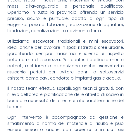
specializzata in
scavi civili, industriali e stradali
con
mezzi all’avanguardia e personale qualificato.
Operiamo in tutta la provincia, offrendo un servizio
preciso, sicuro e puntuale, adatto a ogni tipo di
esigenza: posa di tubazioni, realizzazione di fognature,
fondazioni, canalizzazioni e movimento terra.
Utilizziamo
escavatori tradizionali e mini escavatori
,
ideali anche per lavorare in
spazi ristretti o aree urbane
,
garantendo sempre massima efficienza e rispetto
delle norme di sicurezza. Per contesti particolarmente
delicati, mettiamo a disposizione anche
escavatori a
risucchio
, perfetti per evitare danni a sottoservizi
esistenti come cavi, condotte o impianti gas e acqua.
Il nostro team effettua
sopralluoghi tecnici gratuiti
, con
rilievo dell’area e pianificazione delle attività di scavo in
base alle necessità del cliente e alle caratteristiche del
terreno.
Ogni intervento è accompagnato da gestione e
smaltimento a norma del materiale di risulta e può
essere eseguito anche con
urgenza o in più fasi