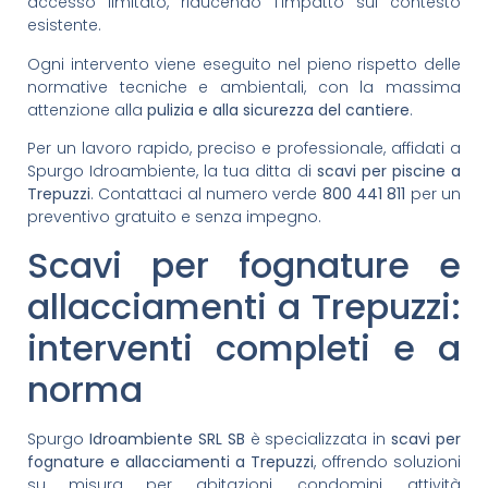
accesso limitato, riducendo l’impatto sul contesto
esistente.
Ogni intervento viene eseguito nel pieno rispetto delle
normative tecniche e ambientali, con la massima
attenzione alla
pulizia e alla sicurezza del cantiere
.
Per un lavoro rapido, preciso e professionale, affidati a
Spurgo Idroambiente, la tua ditta di
scavi per piscine a
Trepuzzi
. Contattaci al numero verde
800 441 811
per un
preventivo gratuito e senza impegno.
Scavi per fognature e
allacciamenti a Trepuzzi:
interventi completi e a
norma
Spurgo
Idroambiente SRL SB
è specializzata in
scavi per
fognature e allacciamenti a Trepuzzi
, offrendo soluzioni
su misura per abitazioni, condomini, attività