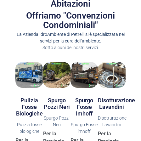
Abitazioni
Offriamo "Convenzioni
Condominiali"
La Azienda IdroAmbiente di Petrelli si è specializzata nei
servizi per la cura dell'ambiente.
Sotto alcuni dei nostri servizi:
Spurgo
Spurgo
Pulizia
Disotturazione
Pozzi Neri
Fosse
Fosse
Lavandini
Imhoff
Biologiche
Spurgo Pozzi
Disotturazione
Neri
Spurgo Fosse
Pulizia fosse
Lavandini
imhoff
biologiche
Per la
Per la
Per la
Per la