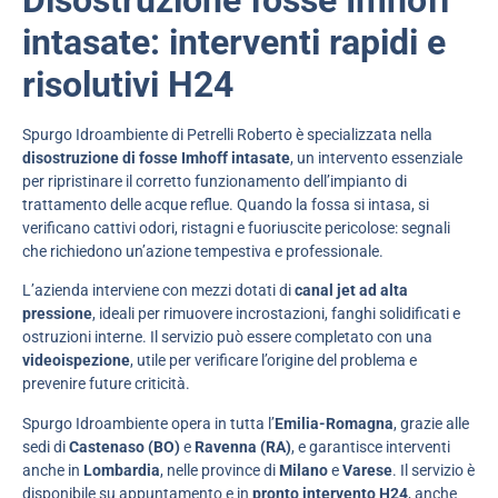
intasate: interventi rapidi e
risolutivi H24
Spurgo Idroambiente di Petrelli Roberto è specializzata nella
disostruzione di fosse Imhoff intasate
, un intervento essenziale
per ripristinare il corretto funzionamento dell’impianto di
trattamento delle acque reflue. Quando la fossa si intasa, si
verificano cattivi odori, ristagni e fuoriuscite pericolose: segnali
che richiedono un’azione tempestiva e professionale.
L’azienda interviene con mezzi dotati di
canal jet ad alta
pressione
, ideali per rimuovere incrostazioni, fanghi solidificati e
ostruzioni interne. Il servizio può essere completato con una
videoispezione
, utile per verificare l’origine del problema e
prevenire future criticità.
Spurgo Idroambiente opera in tutta l’
Emilia-Romagna
, grazie alle
sedi di
Castenaso (BO)
e
Ravenna (RA)
, e garantisce interventi
anche in
Lombardia
, nelle province di
Milano
e
Varese
. Il servizio è
disponibile su appuntamento e in
pronto intervento H24
, anche