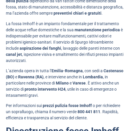
della pulizia
dipendono da vari fattori come dimensione della
fossa, stato di manutenzione, accessibilità e distanza geografica,
ma l’azienda offre sempre
preventivi chiari e gratuiti
.
La fossa Imhoff è un impianto fondamentale per il trattamento
delle acque reflue domestiche e la sua
manutenzione periodica
è
indispensabile per evitare malfunzionamenti, cattivi odori e
problemi igienico-sanitari. Il servizio di Spurgo Idroambiente
include
aspirazione dei fanghi
, lavaggio delle pareti interne con
canal jet
, ispezione visiva e smaltimento dei rifiuti presso impianti
autorizzati.
L’azienda opera in tutta l’
Emilia-Romagna
, con sedi a
Castenaso
(BO)
e
Ravenna (RA)
, e interviene anche in
Lombardia
, in
particolare nelle province di
Milano
e
Varese
. È attivo anche un
servizio di
pronto intervento H24
, utile in caso di emergenze o
intasamenti gravi.
Per informazioni sui
prezzi pulizia fosse Imhoff
o per richiedere
un sopralluogo, chiama il numero verde
800 441 811
. Rapidità,
efficienza e trasparenza al servizio del cliente.
Disostruzione fosse Imhoff