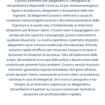
Il pronto intervento per allagamenti a Camugnano di
Idroambiente è disponibile 24 ore su 24 per risolvere emergenze
legate a inondazioni, allagamenti o intasamenti della rete
fognaria. Gli allagamenti possono verificarsi a causa di
condizioni meteorologiche avverse o del malfunzionamento delle
fognature e, in questi casi, è fondamentale un intervento
tempestivo per limitare i danni. Il nostro team è equipaggiato con
pompe ad alta capacità e autospurghi, pronti a intervenire in
qualsiasi situazione. La nostra esperienza ci permette di gestire
allagamenti sia in contesti residenziali che industriali, offrendo
soluzioni rapide ed efficaci per rimuovere l’acqua in eccesso e
ripristinare le condizioni di sicurezza. Oltre all’aspirazione delle
acque, Idroambiente si occupa della pulizia e disostruzione delle
condotte per prevenire futuri problemi. Il nostro servizio di pronto
intervento garantisce risposte immediate, 365 giorni all’anno,
anche durante i festivi, assicurando ai nostri clienti un’assistenza
continua in caso di emergenze. Se ti trovi a Camugnano e hai
bisogno di un intervento urgente per un allagamento,
Idroambiente è il partner su cui puoi contare per risolvere la
situazione con professionalità e rapidità.