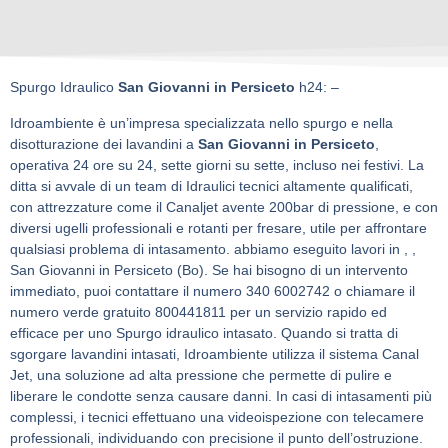
Spurgo Idraulico
San Giovanni in Persiceto
h24: –
Idroambiente è un’impresa specializzata nello spurgo e nella
disotturazione dei lavandini a
San Giovanni in Persiceto
,
operativa 24 ore su 24, sette giorni su sette, incluso nei festivi. La
ditta si avvale di un team di Idraulici tecnici altamente qualificati,
con attrezzature come il Canaljet avente 200bar di pressione, e con
diversi ugelli professionali e rotanti per fresare, utile per affrontare
qualsiasi problema di intasamento. abbiamo eseguito lavori in , ,
San Giovanni in Persiceto (Bo). Se hai bisogno di un intervento
immediato, puoi contattare il numero 340 6002742 o chiamare il
numero verde gratuito 800441811 per un servizio rapido ed
efficace per uno Spurgo idraulico intasato. Quando si tratta di
sgorgare lavandini intasati, Idroambiente utilizza il sistema Canal
Jet, una soluzione ad alta pressione che permette di pulire e
liberare le condotte senza causare danni. In casi di intasamenti più
complessi, i tecnici effettuano una videoispezione con telecamere
professionali, individuando con precisione il punto dell’ostruzione.