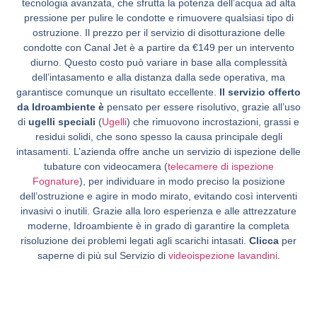
tecnologia avanzata, che sfrutta la potenza dell’acqua ad alta
pressione per pulire le condotte e rimuovere qualsiasi tipo di
ostruzione. Il prezzo per il servizio di disotturazione delle
condotte con Canal Jet è a partire da €149 per un intervento
diurno. Questo costo può variare in base alla complessità
dell’intasamento e alla distanza dalla sede operativa, ma
garantisce comunque un risultato eccellente.
Il servizio offerto
da Idroambiente è
pensato per essere risolutivo, grazie all’uso
di
ugelli speciali
(
Ugelli
) che rimuovono incrostazioni, grassi e
residui solidi, che sono spesso la causa principale degli
intasamenti. L’azienda offre anche un servizio di ispezione delle
tubature con videocamera (
telecamere di ispezione
Fognature
), per individuare in modo preciso la posizione
dell’ostruzione e agire in modo mirato, evitando così interventi
invasivi o inutili. Grazie alla loro esperienza e alle attrezzature
moderne, Idroambiente è in grado di garantire la completa
risoluzione dei problemi legati agli scarichi intasati.
Clicca
per
saperne di più sul Servizio di
videoispezione lavandini
.