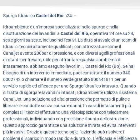
Spurgo Idraulico
Castel del Rio
h24: –
Idroambiente è un’impresa specializzata nello spurgo e nella
disotturazione dei lavandini a
Castel del Rio
, operativa 24 ore su 24,
sette giorni su sette, incluso nei festivi. La ditta si avvale di un team di
Idraulici tecnici altamente qualificati, con attrezzature come il
Canaljet avente 200bar di pressione, e con diversi ugelli professionali
e rotanti per fresare, utile per affrontare qualsiasi problema di
intasamento. abbiamo eseguito lavori in , , Castel del Rio (Bo). Se hai
bisogno di un intervento immediato, puoi contattare il numero 340
6002742 o chiamare il numero verde gratuito 800441811 per un
servizio rapido ed efficace per uno Spurgo idraulico intasato. Quando
si tratta di sgorgare lavandini intasati, Idroambiente utilizza il sistema
Canal Jet, una soluzione ad alta pressione che permette di pulire e
liberare le condotte senza causare danni. In casi di intasamenti più
complessi, i tecnici effettuano una videoispezione con telecamere
professionali, individuando con precisione il punto dell’ostruzione.
Questo approccio garantisce una soluzione mirata ed evita interventi
più invasivi. Grazie a queste tecnologie, l’azienda può risolvere i
problemi di scarico in modo rapido e duraturo. L’efficacia e l’efficienza