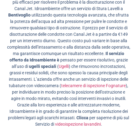
più efficaci per risolvere il problema è la disotturazione con il
Canal Jet. Idroambiente offre un servizio di Stura Lavelli a
Bentivoglio
utilizzando questa tecnologia avanzata, che sfrutta
la potenza dell’acqua ad alta pressione per pulire le condotte e
rimuovere qualsiasi tipo di ostruzione. Il prezzo per il servizio di
disotturazione delle condotte con Canal Jet è a partire da €149
per un intervento diurno. Questo costo può variare in base alla
complessità dell’intasamento e alla distanza dalla sede operativa,
ma garantisce comunque un risultato eccellente.
Il servizio
offerto da Idroambiente è
pensato per essere risolutivo, grazie
all’uso di
ugelli speciali
(
Ugelli
) che rimuovono incrostazioni,
grassi e residui solidi, che sono spesso la causa principale degli
intasamenti. L’azienda offre anche un servizio di ispezione delle
tubature con videocamera (
telecamere di ispezione Fognature
),
per individuare in modo preciso la posizione dell’ostruzione e
agire in modo mirato, evitando così interventi invasivi o inutili.
Grazie alla loro esperienza e alle attrezzature moderne,
Idroambiente è in grado di garantire la completa risoluzione dei
problemi legati agli scarichi intasati.
Clicca
per saperne di più sul
Servizio di
videoispezione lavandini
.