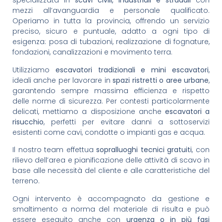
specializzata in
scavi civili, industriali e stradali
con
mezzi all’avanguardia e personale qualificato.
Operiamo in tutta la provincia, offrendo un servizio
preciso, sicuro e puntuale, adatto a ogni tipo di
esigenza: posa di tubazioni, realizzazione di fognature,
fondazioni, canalizzazioni e movimento terra.
Utilizziamo
escavatori tradizionali e mini escavatori
,
ideali anche per lavorare in
spazi ristretti o aree urbane
,
garantendo sempre massima efficienza e rispetto
delle norme di sicurezza. Per contesti particolarmente
delicati, mettiamo a disposizione anche
escavatori a
risucchio
, perfetti per evitare danni a sottoservizi
esistenti come cavi, condotte o impianti gas e acqua.
Il nostro team effettua
sopralluoghi tecnici gratuiti
, con
rilievo dell’area e pianificazione delle attività di scavo in
base alle necessità del cliente e alle caratteristiche del
terreno.
Ogni intervento è accompagnato da gestione e
smaltimento a norma del materiale di risulta e può
essere eseguito anche con
urgenza o in più fasi