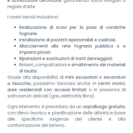
e attrezzature certificate
, garantendo lavori eseguiti a
regola d’arte.
I nostri servizi includono:
Realizzazione di scavi per la posa di condotte
fognarie
;
Installazione di pozzetti ispezionabili e caditoie
;
Allacciamenti alla rete fognaria pubblica o a
impianti privati
;
Riparazioni e sostituzioni di tratti danneggiati
;
Rinterri, compattazioni e
smaltimento dei materiali
di risulta
.
Grazie alla disponibilità di
mini escavatori
e
escavatori
a risucchio
, possiamo lavorare anche in
centri storici,
aree residenziali con accessi limitati
o in presenza di
sottoservizi delicati (gas, elettricità, fibra).
Ogni intervento è preceduto da un
sopralluogo gratuito
,
con rilievo tecnico e pianificazione delle attività in base
alle specifiche esigenze del cliente e alla
conformazione del terreno.