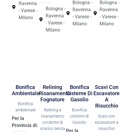
Bologna -
Bologna -
Ravenna
Bologna -
Ravenna
Ravenna
- Varese -
Ravenna
- Varese -
- Varese -
Milano
- Varese -
Milano
Milano
Milano
Bonifica
Relining
Bonifica
Scavi Con
Ambientale
Risanamento
Cisterne Di
Escavatore
Fognature
Gasolio
A
Bonifica
Risucchio
ambientale
Relining e
Bonifica
risanamento
cisterne di
Scavi con
Per la
condotte di
Gasolio
escavatore a
Provincia di:
scarico senza
risucchio
Per la