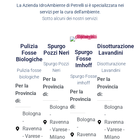
La Azienda IdroAmbiente di Petrelli si è specializzata nei
servizi per la cura dell'ambiente.
Sotto alcuni dei nostri servizi:
Pulizia
Spurgo
Disotturazione
Spurgo
Fosse
Pozzi Neri
Lavandini
Fosse
Biologiche
Spurgo Pozzi
Disotturazione
Imhoff
Pulizia fosse
Neri
Lavandini
Spurgo Fosse
biologiche
Per la
Per la
imhoff
Per la
Provincia
Provincia
Per la
Provincia
di:
di:
Provincia
di:
di:
Bologna
Bologna
Bologna
-
-
Bologna
-
Ravenna
Ravenna
-
Ravenna
- Varese -
- Varese -
Ravenna
- Varese -
Milano
Milano