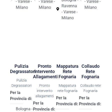
- Varese -
- Varese -
- Varese -
Ravenna
Milano
Milano
Milano
- Varese -
Milano
Pulizia
Pronto
Mappatura
Collaudo
Degrassatori
Intervento
Rete
Rete
Allagamenti
Fognaria
Fognaria
Pulizia
Degrassatori
Pronto
Mappatura
Collaudo rete
intervento
rete fognaria
Fognaria
Per la
allagamenti
Per la
Per la
Provincia di:
Per la
Provincia di:
Provincia di:
Bologna -
Provincia di: