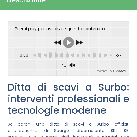
Descrizione
Premi play per ascoltare questo contenuto
0:00
-:--
1x
Powered By
GSpeech
Ditta di scavi a Surbo:
interventi professionali e
tecnologie moderne
Se cerchi una
ditta di scavi a Surbo
, affidati
all’esperienza di
Spurgo Idroambiente SRL SB
,