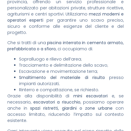
provincia, offrendo un servizio professionale e
personalizzato per abitazioni private, strutture ricettive,
agriturismi e centri sportivi. Utilizziamo
mezzi moderni e
operatori esperti
per garantire uno scavo preciso,
sicuro e conforme alle esigenze del cliente e del
progetto.
Che si tratti di una
piscina interrata in cemento armato,
prefabbricata o a sfioro
, ci occupiamo di:
Sopralluogo e rilievo dell’area;
Tracciamento e delimitazione dello scavo;
Escavazione e movimentazione terra;
Smaltimento del materiale di risulta
presso
impianti autorizzati;
Rinterro e compattazione, se richiesto.
Grazie alla disponibilità di
mini escavatori
e, se
necessario,
escavatori a risucchio
, possiamo operare
anche in
spazi ristretti, giardini o zone urbane
con
accesso limitato, riducendo l’impatto sul contesto
esistente.
Ogni intervento viene eseguito nel pieno rispetto delle