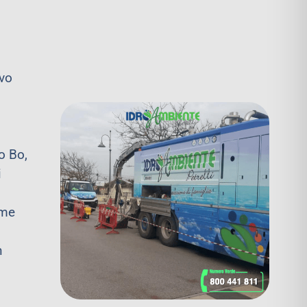
ivo
o Bo,
i
ome
n