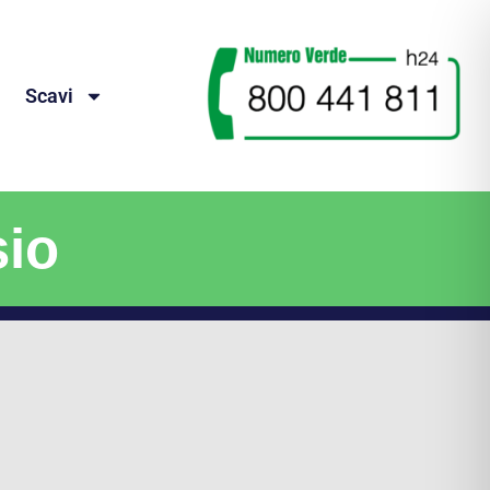
Scavi
sio