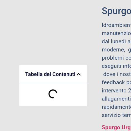
Spurgo
Idroambient
manutenzion
dal lunedì a
moderne, gar
problemi co
eseguiti int
dove i nost
Tabella dei Contenuti
feedback po
intervento 2
allagamenti 
rapidamente
servizio te
Spurgo Urge