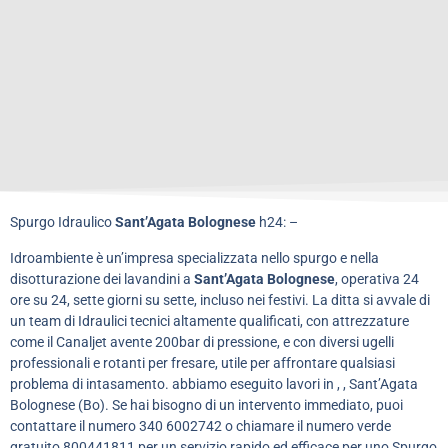
Spurgo Idraulico
Sant’Agata Bolognese
h24: –
Idroambiente è un’impresa specializzata nello spurgo e nella
disotturazione dei lavandini a
Sant’Agata Bolognese
, operativa 24
ore su 24, sette giorni su sette, incluso nei festivi. La ditta si avvale di
un team di Idraulici tecnici altamente qualificati, con attrezzature
come il Canaljet avente 200bar di pressione, e con diversi ugelli
professionali e rotanti per fresare, utile per affrontare qualsiasi
problema di intasamento. abbiamo eseguito lavori in , , Sant’Agata
Bolognese (Bo). Se hai bisogno di un intervento immediato, puoi
contattare il numero 340 6002742 o chiamare il numero verde
gratuito 800441811 per un servizio rapido ed efficace per uno Spurgo