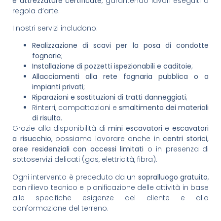
e attrezzature certificate
, garantendo lavori eseguiti a
regola d’arte.
I nostri servizi includono:
Realizzazione di scavi per la posa di condotte
fognarie
;
Installazione di pozzetti ispezionabili e caditoie
;
Allacciamenti alla rete fognaria pubblica o a
impianti privati
;
Riparazioni e sostituzioni di tratti danneggiati
;
Rinterri, compattazioni e
smaltimento dei materiali
di risulta
.
Grazie alla disponibilità di
mini escavatori
e
escavatori
a risucchio
, possiamo lavorare anche in
centri storici,
aree residenziali con accessi limitati
o in presenza di
sottoservizi delicati (gas, elettricità, fibra).
Ogni intervento è preceduto da un
sopralluogo gratuito
,
con rilievo tecnico e pianificazione delle attività in base
alle specifiche esigenze del cliente e alla
conformazione del terreno.