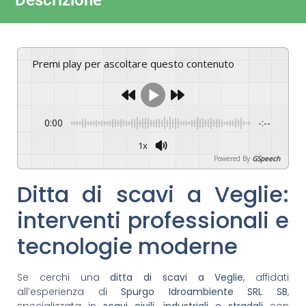
Descrizione
Premi play per ascoltare questo contenuto
0:00
-:--
1x
Powered By
GSpeech
Ditta di scavi a Veglie:
interventi professionali e
tecnologie moderne
Se cerchi una
ditta di scavi a Veglie
, affidati
all’esperienza di
Spurgo Idroambiente SRL SB
,