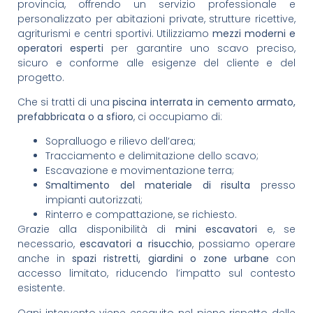
provincia, offrendo un servizio professionale e
personalizzato per abitazioni private, strutture ricettive,
agriturismi e centri sportivi. Utilizziamo
mezzi moderni e
operatori esperti
per garantire uno scavo preciso,
sicuro e conforme alle esigenze del cliente e del
progetto.
Che si tratti di una
piscina interrata in cemento armato,
prefabbricata o a sfioro
, ci occupiamo di:
Sopralluogo e rilievo dell’area;
Tracciamento e delimitazione dello scavo;
Escavazione e movimentazione terra;
Smaltimento del materiale di risulta
presso
impianti autorizzati;
Rinterro e compattazione, se richiesto.
Grazie alla disponibilità di
mini escavatori
e, se
necessario,
escavatori a risucchio
, possiamo operare
anche in
spazi ristretti, giardini o zone urbane
con
accesso limitato, riducendo l’impatto sul contesto
esistente.
Ogni intervento viene eseguito nel pieno rispetto delle