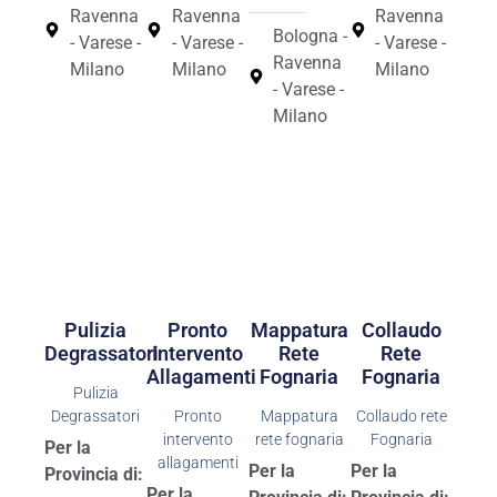
Ravenna
Ravenna
Ravenna
Bologna -
- Varese -
- Varese -
- Varese -
Ravenna
Milano
Milano
Milano
- Varese -
Milano
Pulizia
Pronto
Mappatura
Collaudo
Degrassatori
Intervento
Rete
Rete
Allagamenti
Fognaria
Fognaria
Pulizia
Degrassatori
Pronto
Mappatura
Collaudo rete
intervento
rete fognaria
Fognaria
Per la
allagamenti
Per la
Per la
Provincia di:
Per la