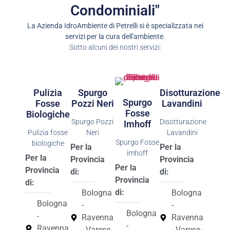
Condominiali"
La Azienda IdroAmbiente di Petrelli si è specializzata nei
servizi per la cura dell'ambiente.
Sotto alcuni dei nostri servizi:
Pulizia
Spurgo
Disotturazione
Spurgo
Fosse
Pozzi Neri
Lavandini
Fosse
Biologiche
Spurgo Pozzi
Disotturazione
Imhoff
Pulizia fosse
Neri
Lavandini
Spurgo Fosse
biologiche
Per la
Per la
imhoff
Per la
Provincia
Provincia
Per la
Provincia
di:
di:
Provincia
di:
di:
Bologna
Bologna
Bologna
-
-
Bologna
-
Ravenna
Ravenna
-
Ravenna
- Varese -
- Varese -