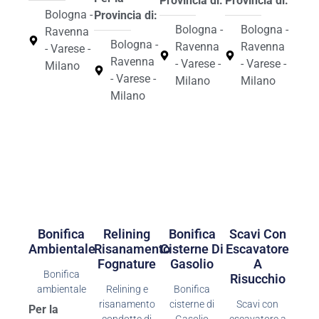
Provincia di:
Provincia di:
Bologna -
Provincia di:
Bologna -
Bologna -
Ravenna
Bologna -
Ravenna
Ravenna
- Varese -
Ravenna
- Varese -
- Varese -
Milano
- Varese -
Milano
Milano
Milano
Bonifica
Relining
Bonifica
Scavi Con
Ambientale
Risanamento
Cisterne Di
Escavatore
Fognature
Gasolio
A
Bonifica
Risucchio
ambientale
Relining e
Bonifica
risanamento
cisterne di
Scavi con
Per la
condotte di
Gasolio
escavatore a