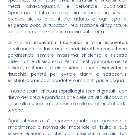
specializzata in
scavi civili, industriali e stradali
con
mezzi all’avanguardia e personale qualificato.
Operiamo in tutta la provincia, offrendo un servizio
preciso, sicuro e puntuale, adatto a ogni tipo di
esigenza: posa di tubazioni, realizzazione di fognature,
fondazioni, canalizzazioni e movimento terra.
Utilizziamo
escavatori tradizionali e mini escavatori
,
ideali anche per lavorare in
spazi ristretti o aree urbane
,
garantendo sempre massima efficienza e rispetto
delle norme di sicurezza. Per contesti particolarmente
delicati, mettiamo a disposizione anche
escavatori a
risucchio
, perfetti per evitare danni a sottoservizi
esistenti come cavi, condotte o impianti gas e acqua.
Il nostro team effettua
sopralluoghi tecnici gratuiti
, con
rilievo dell’area e pianificazione delle attività di scavo in
base alle necessità del cliente e alle caratteristiche del
terreno.
Ogni intervento è accompagnato da gestione e
smaltimento a norma del materiale di risulta e può
essere eseguito anche con
urgenza o in più fasi