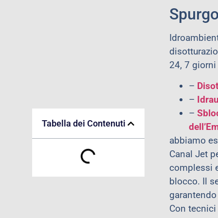
Spurgo 
Idroambiente
disotturazio
24, 7 giorni
–
Disot
–
Idrau
–
Sblo
Tabella dei Contenuti
dell’Em
abbiamo eseg
Canal Jet pe
complessi e
blocco. Il s
garantendo l
Con tecnici 