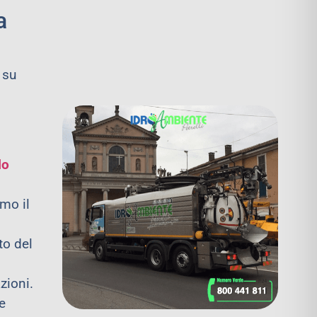
a
 su
lo
amo il
to del
zioni.
e