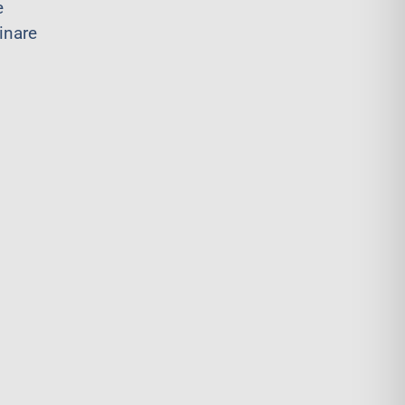
e
inare