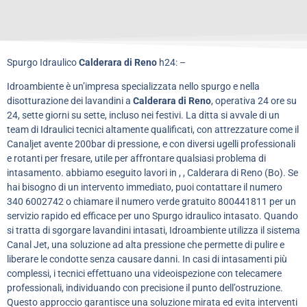
Spurgo Idraulico
Calderara di Reno
h24: –
Idroambiente è un’impresa specializzata nello spurgo e nella
disotturazione dei lavandini a
Calderara di Reno
, operativa 24 ore su
24, sette giorni su sette, incluso nei festivi. La ditta si avvale di un
team di Idraulici tecnici altamente qualificati, con attrezzature come il
Canaljet avente 200bar di pressione, e con diversi ugelli professionali
e rotanti per fresare, utile per affrontare qualsiasi problema di
intasamento. abbiamo eseguito lavori in , , Calderara di Reno (Bo). Se
hai bisogno di un intervento immediato, puoi contattare il numero
340 6002742 o chiamare il numero verde gratuito 800441811 per un
servizio rapido ed efficace per uno Spurgo idraulico intasato. Quando
si tratta di sgorgare lavandini intasati, Idroambiente utilizza il sistema
Canal Jet, una soluzione ad alta pressione che permette di pulire e
liberare le condotte senza causare danni. In casi di intasamenti più
complessi, i tecnici effettuano una videoispezione con telecamere
professionali, individuando con precisione il punto dell’ostruzione.
Questo approccio garantisce una soluzione mirata ed evita interventi