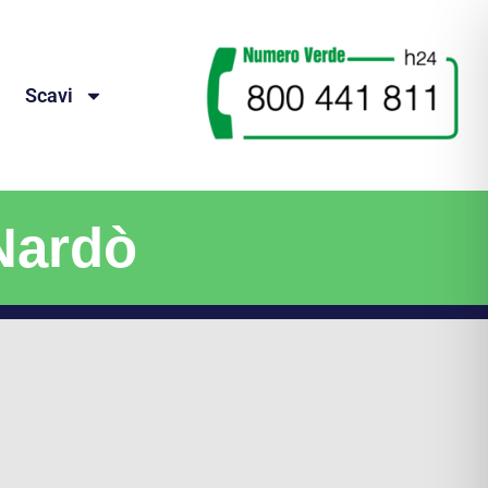
Scavi
Nardò