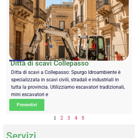
Ditta di scavi Collepasso
Ditta di scavi a Collepasso: Spurgo Idroambiente è
specializzata in scavi civili, stradali e industriali in
tutta la provincia. Utilizziamo escavatori tradizionali,
mini escavatori e
Preventivi
1
2
3
4
5
Servizi