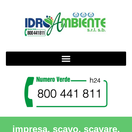
impresa, scavo, scavare,