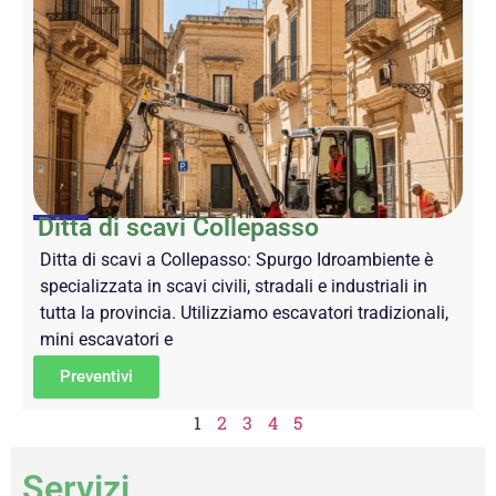
Ditta di scavi Collepasso
Ditta di scavi a Collepasso: Spurgo Idroambiente è
specializzata in scavi civili, stradali e industriali in
tutta la provincia. Utilizziamo escavatori tradizionali,
mini escavatori e
Preventivi
1
2
3
4
5
Servizi