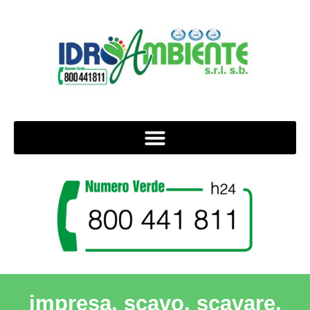
impresa, scavo, scavare,