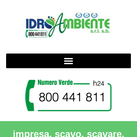
impresa, scavo, scavare,