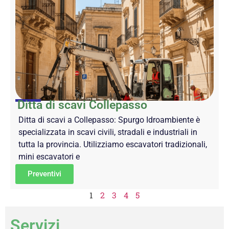
Ditta di scavi Collepasso
Ditta di scavi a Collepasso: Spurgo Idroambiente è
specializzata in scavi civili, stradali e industriali in
tutta la provincia. Utilizziamo escavatori tradizionali,
mini escavatori e
Preventivi
1
2
3
4
5
Servizi