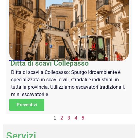
Ditta di scavi Collepasso
Ditta di scavi a Collepasso: Spurgo Idroambiente è
specializzata in scavi civili, stradali e industriali in
tutta la provincia. Utilizziamo escavatori tradizionali,
mini escavatori e
Preventivi
1
2
3
4
5
Servizi