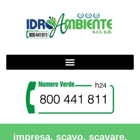
impresa, scavo, scavare,