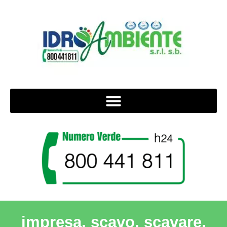
impresa, scavo, scavare,