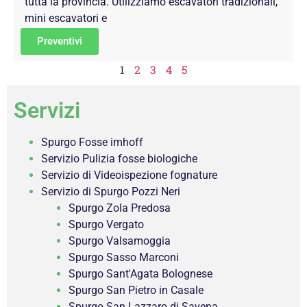
tutta la provincia. Utilizziamo escavatori tradizionali,
mini escavatori e
Preventivi
1
2
3
4
5
Servizi
Spurgo Fosse imhoff
Servizio Pulizia fosse biologiche
Servizio di Videoispezione fognature
Servizio di Spurgo Pozzi Neri
Spurgo Zola Predosa
Spurgo Vergato
Spurgo Valsamoggia
Spurgo Sasso Marconi
Spurgo Sant'Agata Bolognese
Spurgo San Pietro in Casale
Spurgo San Lazzaro di Savena