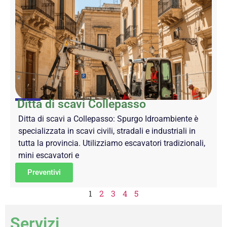
Ditta di scavi Collepasso
Ditta di scavi a Collepasso: Spurgo Idroambiente è
specializzata in scavi civili, stradali e industriali in
tutta la provincia. Utilizziamo escavatori tradizionali,
mini escavatori e
Preventivi
1
2
3
4
5
Servizi