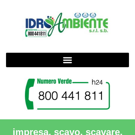
impresa, scavo, scavare,