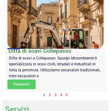
Ditta di scavi Collepasso
Ditta di scavi a Collepasso: Spurgo Idroambiente è
specializzata in scavi civili, stradali e industriali in
tutta la provincia. Utilizziamo escavatori tradizionali,
mini escavatori e
Preventivi
1
2
3
4
5
Servizi