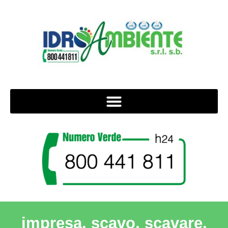
impresa, scavo, scavare,