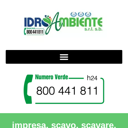
impresa, scavo, scavare,