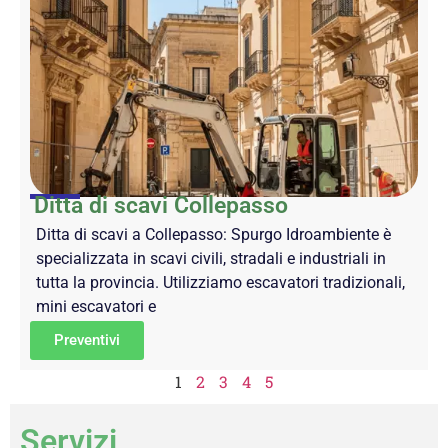
Ditta di scavi Collepasso
Ditta di scavi a Collepasso: Spurgo Idroambiente è
specializzata in scavi civili, stradali e industriali in
tutta la provincia. Utilizziamo escavatori tradizionali,
mini escavatori e
Preventivi
1
2
3
4
5
Servizi