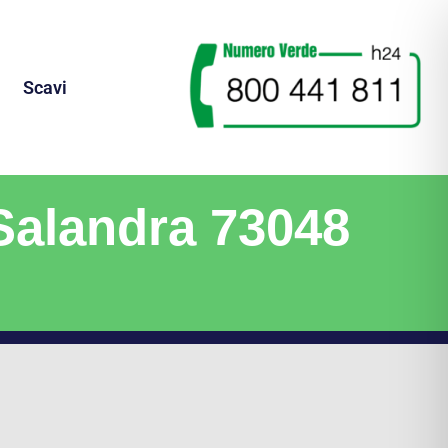
Scavi
 Salandra 73048