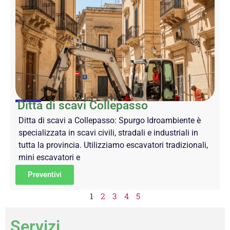
Ditta di scavi Collepasso
Ditta di scavi a Collepasso: Spurgo Idroambiente è
specializzata in scavi civili, stradali e industriali in
tutta la provincia. Utilizziamo escavatori tradizionali,
mini escavatori e
Preventivi
1
2
3
4
5
Servizi