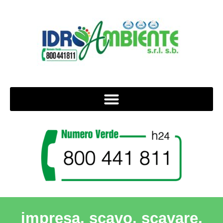
impresa, scavo, scavare,