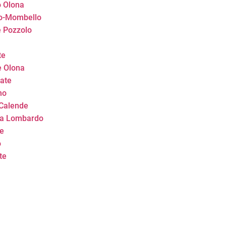
o Olona
no-Mombello
e Pozzolo
te
e Olona
rate
no
 Calende
ma Lombardo
te
o
te