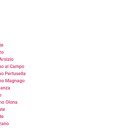
te
zo
Arsizio
ano al Campo
no Pertusella
sano Magnago
lanza
o
ano Olona
ate
te
nzano