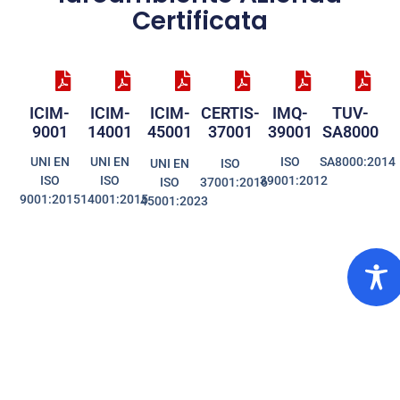
Certificata
ICIM-
ICIM-
ICIM-
CERTIS-
IMQ-
TUV-
9001
14001
45001
37001
39001
SA8000
UNI EN
UNI EN
ISO
SA8000:2014
UNI EN
ISO
ISO
ISO
39001:2012
ISO
37001:2016
9001:2015
14001:2015
45001:2023
Modu
Recl
IMQ-
BUREAU