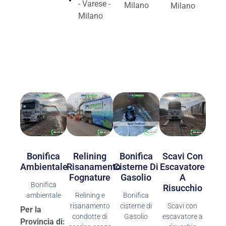
- Varese -
Milano
Milano
Milano
Bonifica
Bonifica
Relining
Scavi Con
Cisterne Di
Ambientale
Risanamento
Escavatore
Gasolio
Fognature
A
Bonifica
Risucchio
Bonifica
ambientale
Relining e
cisterne di
risanamento
Scavi con
Per la
Gasolio
condotte di
escavatore a
Provincia di: