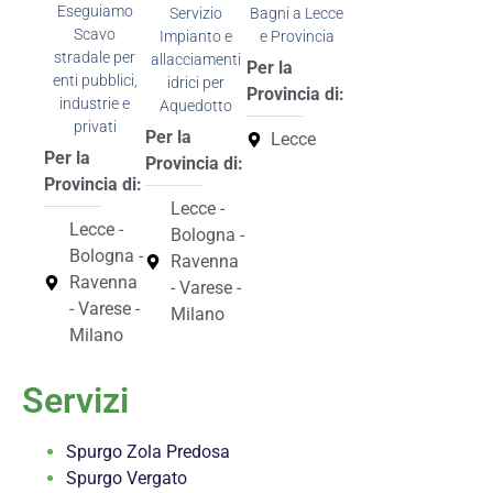
Eseguiamo
Servizio
Bagni a Lecce
Scavo
Impianto e
e Provincia
stradale per
allacciamenti
Per la
enti pubblici,
idrici per
Provincia di:
industrie e
Aquedotto
privati
Per la
Lecce
Per la
Provincia di:
Provincia di:
Lecce -
Lecce -
Bologna -
Bologna -
Ravenna
Ravenna
- Varese -
- Varese -
Milano
Milano
Servizi
Spurgo Zola Predosa
Spurgo Vergato