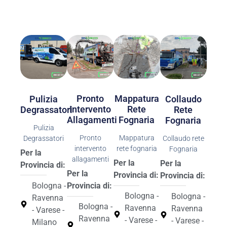
Pronto
Mappatura
Collaudo
Pulizia
Intervento
Rete
Rete
Degrassatori
Allagamenti
Fognaria
Fognaria
Pulizia
Pronto
Mappatura
Collaudo rete
Degrassatori
intervento
rete fognaria
Fognaria
Per la
allagamenti
Per la
Per la
Provincia di:
Per la
Provincia di:
Provincia di:
Bologna -
Provincia di:
Bologna -
Bologna -
Ravenna
Bologna -
Ravenna
Ravenna
- Varese -
Ravenna
- Varese -
- Varese -
Milano