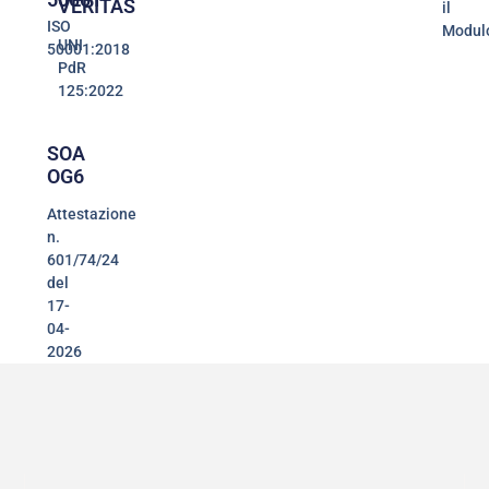
VERITAS
il
ISO
Modul
UNI
50001:2018
PdR
125:2022
SOA
OG6
Attestazione
n.
601/74/24
del
17-
04-
2026