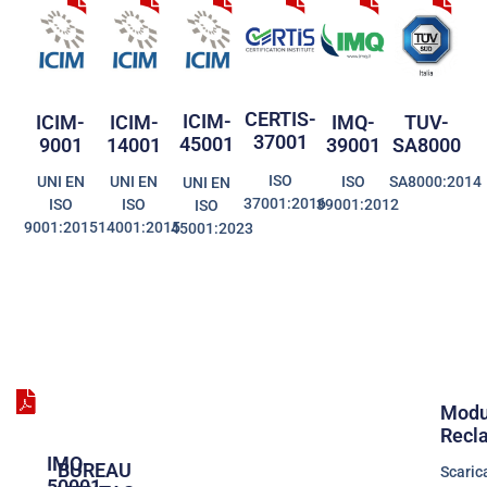
CERTIS-
ICIM-
ICIM-
ICIM-
IMQ-
TUV-
37001
45001
9001
14001
39001
SA8000
ISO
UNI EN
UNI EN
ISO
SA8000:2014
UNI EN
37001:2016
ISO
ISO
39001:2012
ISO
9001:2015
14001:2015
45001:2023
Modu
Recl
IMQ-
BUREAU
Scaric
50001